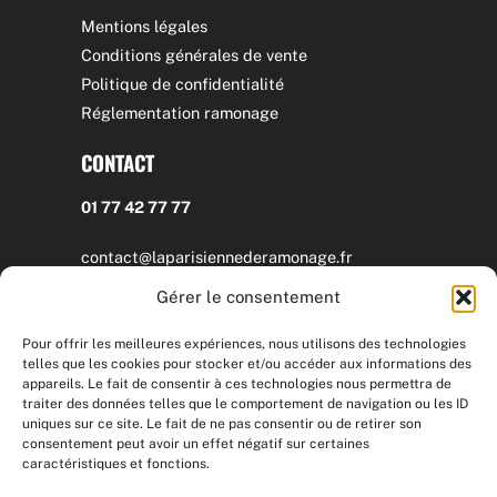
Mentions légales
Conditions générales de vente
Politique de confidentialité
Réglementation ramonage
CONTACT
01 77 42 77 77
contact@laparisiennederamonage.fr
Gérer le consentement
Lundi – vendredi / 9h – 18h
Pour offrir les meilleures expériences, nous utilisons des technologies
La Parisienne de Ramonage
telles que les cookies pour stocker et/ou accéder aux informations des
58 rue Gambetta – 92240 MALAKOFF
appareils. Le fait de consentir à ces technologies nous permettra de
traiter des données telles que le comportement de navigation ou les ID
uniques sur ce site. Le fait de ne pas consentir ou de retirer son
SUIVEZ-NOUS
consentement peut avoir un effet négatif sur certaines
caractéristiques et fonctions.